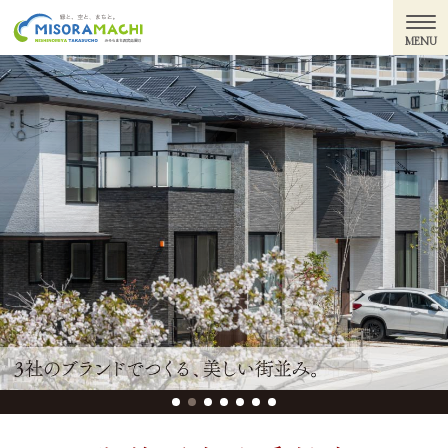
MENU
トップ
コンセプト
ランドプラン
間取り
クオリティ
交通アクセス
ロケーション
インタビュー
フォトギャラリー
物件概要
現地案内図