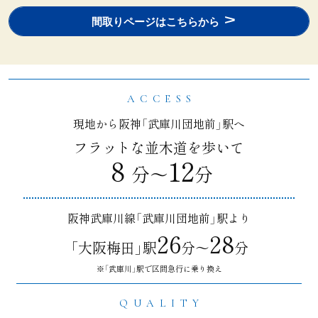
間取りページはこちらから
ACCESS
現地から阪神「武庫川団地前」駅へ
フラットな並木道を歩いて
８
12
分〜
分
阪神武庫川線「武庫川団地前」駅より
26
28
「大阪梅田」駅
分〜
分
※「武庫川」駅で区間急行に乗り換え
QUALITY